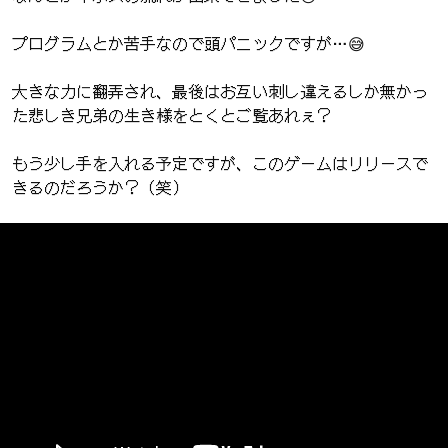
プログラムとか苦手なので頭パニックですが…😅
大きな力に翻弄され、最後はお互い刺し違えるしか無かっ
た悲しき兄弟の生き様をとくとご覧あれぇ？
もう少し手を入れる予定ですが、このゲームはリリースで
きるのだろうか？（笑）