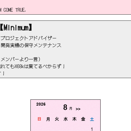
M COME TRUE.
【Minimum】
・プロジェクトアドバイザー
・開発実機の保守メンテナンス
（メンバーより一言）
壊れてもX68kは棄てるべからず！
す！