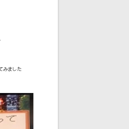
す
てみました