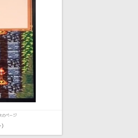
次のページ
十）