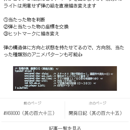
ライトは用意せず弾の絵を直接描き変えます
①当たった物を判断
②弾と当たった物の座標を交換
③ヒットマークに描き変え
弾の構造体に方向と状態を持たせてるので、方向別、当た
った種類別のアニメパターンも可能👍
前のページ
次のページ
#X68000（其の百六十三）
開発日記（其の百六十五）
記事一覧を見る